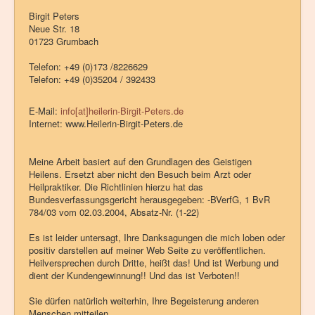
Birgit Peters
Neue Str. 18
01723 Grumbach
Telefon: +49 (0)173 /8226629
Telefon: +49 (0)35204 / 392433
E-Mail:
info[at]heilerin-Birgit-Peters.de
Internet: www.Heilerin-Birgit-Peters.de
Meine Arbeit basiert auf den Grundlagen des Geistigen
Heilens. Ersetzt aber nicht den Besuch beim Arzt oder
Heilpraktiker. Die Richtlinien hierzu hat das
Bundesverfassungsgericht herausgegeben: -BVerfG, 1 BvR
784/03 vom 02.03.2004, Absatz-Nr. (1-22)
Es ist leider untersagt, Ihre Danksagungen die mich loben oder
positiv darstellen auf meiner Web Seite zu veröffentlichen.
Heilversprechen durch Dritte, heißt das! Und ist Werbung und
dient der Kundengewinnung!! Und das ist Verboten!!
Sie dürfen natürlich weiterhin, Ihre Begeisterung anderen
Menschen mitteilen.