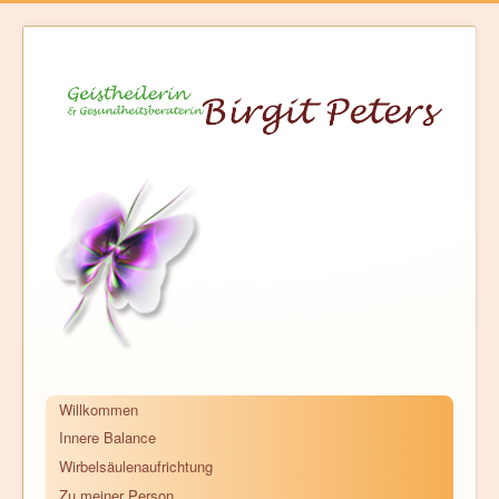
Willkommen
Innere Balance
Wirbelsäulenaufrichtung
Zu meiner Person